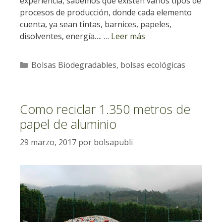
experiencia, sabemos que existen varios tipos de
procesos de producción, donde cada elemento
cuenta, ya sean tintas, barnices, papeles,
disolventes, energía…. …
Leer más
Categorías
Bolsas Biodegradables
,
bolsas ecológicas
Como reciclar 1.350 metros de
papel de aluminio
29 marzo, 2017
por
bolsapubli