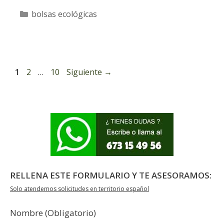
Categorías
bolsas ecológicas
Página
Página
Página
1
2
…
10
Siguiente
→
RELLENA ESTE FORMULARIO Y TE ASESORAMOS:
Solo atendemos solicitudes en territorio español
Nombre (Obligatorio)