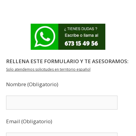
opciones
múltiples
se
variantes.
pueden
Las
elegir
opciones
en
se
la
pueden
página
elegir
de
en
RELLENA ESTE FORMULARIO Y TE ASESORAMOS:
producto
la
Solo atendemos solicitudes en territorio español
página
de
Nombre (Obligatorio)
producto
Email (Obligatorio)