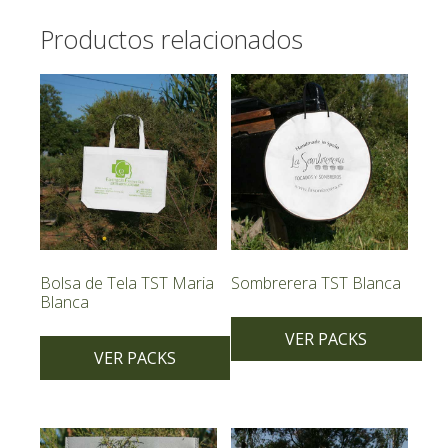
Productos relacionados
Bolsa de Tela TST Maria
Sombrerera TST Blanca
Blanca
VER PACKS
VER PACKS
Este
Este
producto
producto
tiene
tiene
múltiples