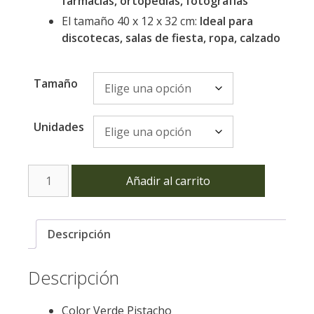
farmacias, ortopedias, fotografías
El tamaño 40 x 12 x 32 cm:
Ideal para
discotecas, salas de fiesta, ropa, calzado
Tamaño
Unidades
Bolsa
Añadir al carrito
de
Tela
TST
Descripción
Lazo
Verde
Descripción
Pistacho
cantidad
Color Verde Pistacho