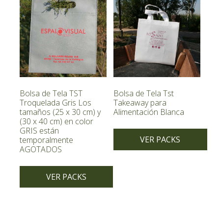
múltiples
variantes.
variantes.
Las
Las
opciones
opciones
se
se
pueden
pueden
elegir
elegir
en
en
la
Bolsa de Tela TST
Bolsa de Tela Tst
la
Troquelada Gris Los
Takeaway para
página
tamaños (25 x 30 cm) y
Alimentación Blanca
página
de
(30 x 40 cm) en color
de
producto
GRIS están
producto
VER PACKS
temporalmente
AGOTADOS
Este
producto
VER PACKS
tiene
múltiples
Este
variantes.
producto
Las
tiene