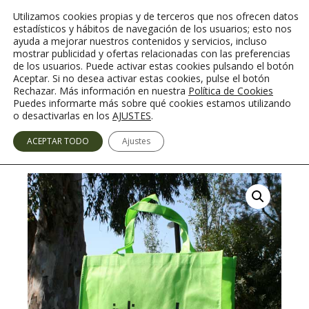
Saltar
Utilizamos cookies propias y de terceros que nos ofrecen datos
al
estadísticos y hábitos de navegación de los usuarios; esto nos
contenido
ayuda a mejorar nuestros contenidos y servicios, incluso
mostrar publicidad y ofertas relacionadas con las preferencias
de los usuarios. Puede activar estas cookies pulsando el botón
Aceptar. Si no desea activar estas cookies, pulse el botón
Rechazar. Más información en nuestra
Política de Cookies
Menú
Puedes informarte más sobre qué cookies estamos utilizando
o desactivarlas en los
AJUSTES
.
ACEPTAR TODO
Ajustes
Tienda de Bolsas Ecológicas
/
Bolsa de Tela Ecológicas
/ Bolsa de Tela TST Lazo
Verde Pistacho